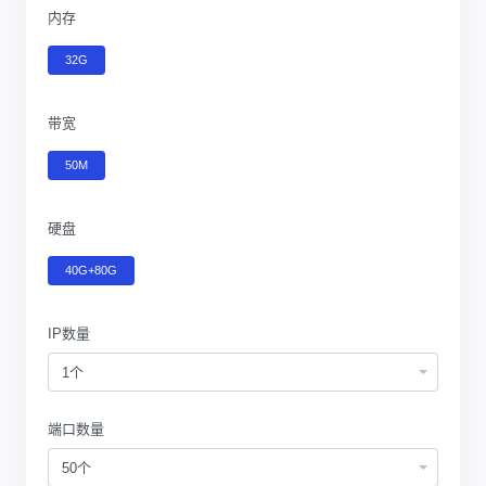
内存
32G
带宽
50M
硬盘
40G+80G
IP数量
1个
端口数量
50个