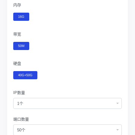
内存
16G
带宽
50M
硬盘
40G+50G
IP数量
1个
端口数量
50个